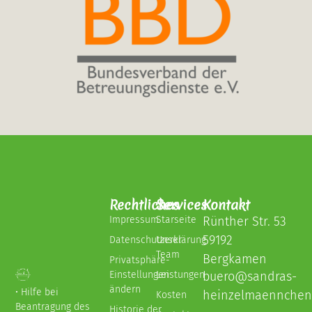
Rechtliches
Services
Kontakt
Impressum
Starseite
Rünther Str. 53
59192
Datenschutzerklärung
Unser
Team
Bergkamen
Privatsphäre-
Einstellungen
Leistungen
buero@sandras-
ändern
• Hilfe bei
heinzelmaennchen
Kosten
Beantragung des
Historie der