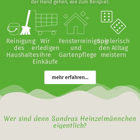
der Hand gehen, wie zum Beispiel:
Reinigung
Wir
Fensterreinigung
Spielerisch
des
erledigen
und
den Alltag
Haushaltes
Ihre
Gartenpflege
meistern
Einkäufe
mehr erfahren...
Wer sind denn Sandras Heinzelmännchen
eigentlich?